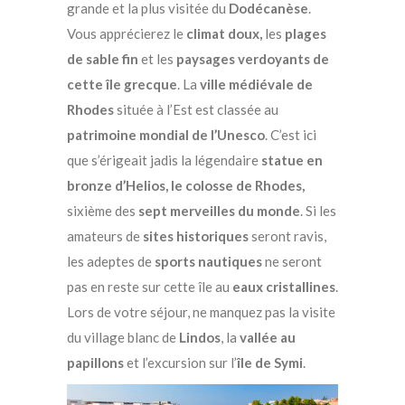
grande et la plus visitée du
Dodécanèse
.
Vous apprécierez le
climat doux,
les
plages
de sable fin
et les
paysages verdoyants de
cette île
grecque
. La
ville médiévale de
Rhodes
située à l’Est est classée au
patrimoine mondial de l’Unesco
. C’est ici
que s’érigeait jadis la légendaire
statue en
bronze d’Helios, le colosse de Rhodes,
sixième des
sept merveilles du monde
. Si les
amateurs de
sites historiques
seront ravis,
les adeptes de
sports nautiques
ne seront
pas en reste sur cette île au
eaux cristallines
.
Lors de votre séjour, ne manquez pas la visite
du village blanc de
Lindos
, la
vallée au
papillons
et l’excursion sur l’
île de Symi
.