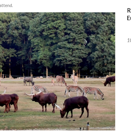
attend.
R
E
10