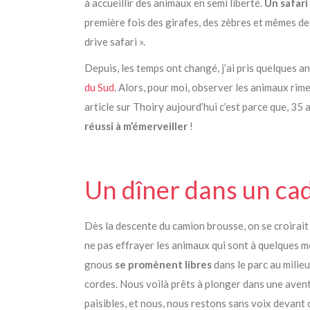
à accueillir des animaux en semi liberté.
Un safari
première fois des girafes, des zèbres et mêmes des l
drive safari ».
Depuis, les temps ont changé, j’ai pris quelques an
du Sud
. Alors, pour moi, observer les animaux rime
article sur Thoiry aujourd’hui c’est parce que, 35
réussi à m’émerveiller
!
Un dîner dans un ca
Dès la descente du camion brousse, on se croirai
ne pas effrayer les animaux qui sont à quelques mè
gnous
se promènent libres
dans le parc au milieu
cordes. Nous voilà prêts à plonger dans une aven
paisibles, et nous, nous restons sans voix devant