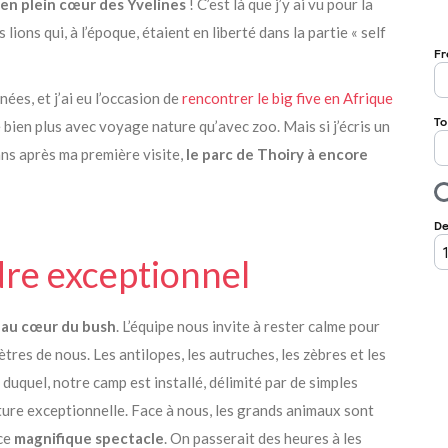
 en plein cœur des Yvelines
! C’est là que j’y ai vu pour la
ions qui, à l’époque, étaient en liberté dans la partie « self
nées, et j’ai eu l’occasion de
rencontrer le big five en Afrique
 bien plus avec voyage nature qu’avec zoo. Mais si j’écris un
 ans après ma première visite,
le parc de Thoiry à encore
dre exceptionnel
t
au cœur du bush
. L’équipe nous invite à rester calme pour
tres de nous. Les antilopes, les autruches, les zèbres et les
 duquel, notre camp est installé, délimité par de simples
ture exceptionnelle. Face à nous, les grands animaux sont
 ce
magnifique spectacle
. On passerait des heures à les