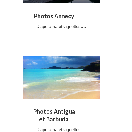
Photos Annecy
Diaporama et vignettes.…
Photos Antigua
et Barbuda
Diaporama et vignettes.…