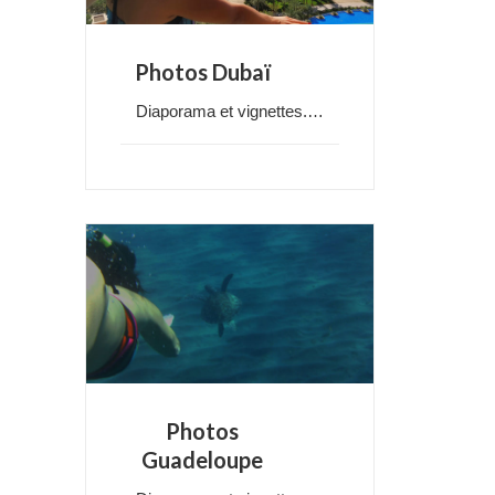
Photos Dubaï
Diaporama et vignettes.…
Photos
Guadeloupe