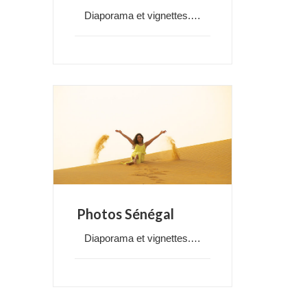
Diaporama et vignettes.…
Photos Sénégal
Diaporama et vignettes.…