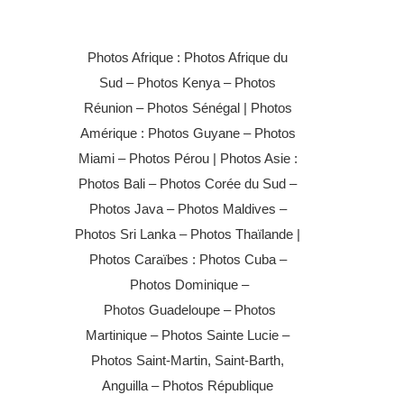
Photos Afrique :
Photos Afrique du
Sud
–
Photos Kenya
–
Photos
Réunion
–
Photos Sénégal
| Photos
Amérique :
Photos Guyane
–
Photos
Miami
–
Photos Pérou
| Photos Asie :
Photos Bali
–
Photos Corée du Sud
–
Photos Java
–
Photos Maldives
–
Photos Sri Lanka
–
Photos Thaïlande
|
Photos Caraïbes :
Photos Cuba
–
Photos Dominique
–
Photos Guadeloupe
–
Photos
Martinique
–
Photos Sainte Lucie
–
Photos Saint-Martin, Saint-Barth,
Anguilla
–
Photos République