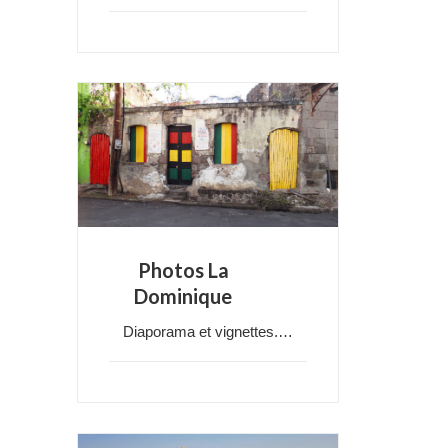
Photos La
Dominique
Diaporama et vignettes.…