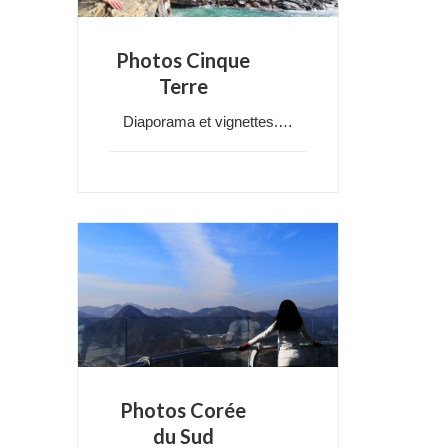
Photos Cinque
Terre
Diaporama et vignettes.…
Photos Corée
du Sud