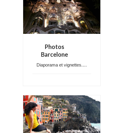
Photos
Barcelone
Diaporama et vignettes.…