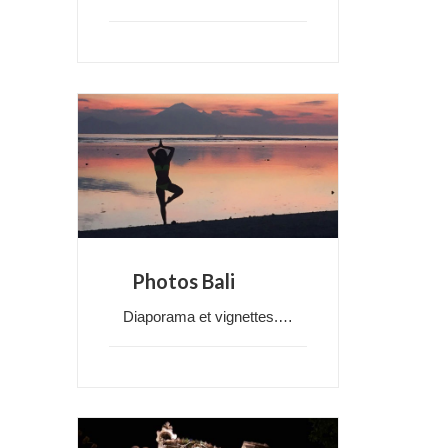
Photos Bali
Diaporama et vignettes.…