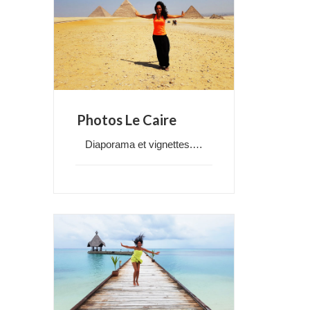
Photos Le Caire
Diaporama et vignettes.…