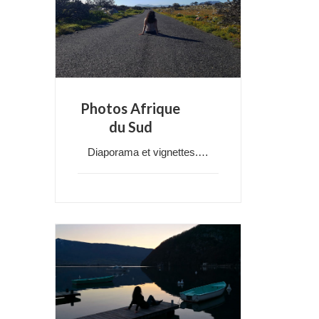
Photos Afrique
du Sud
Diaporama et vignettes.…