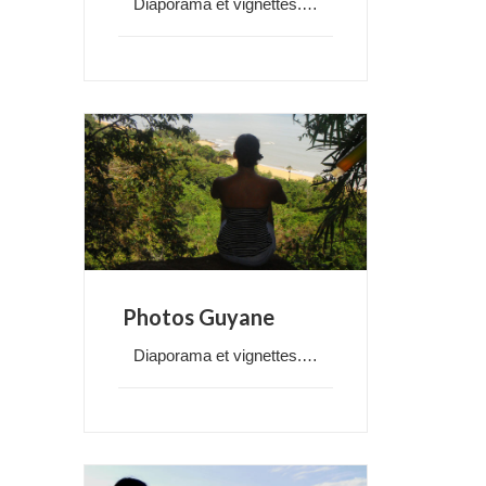
Diaporama et vignettes.…
Photos Guyane
Diaporama et vignettes.…