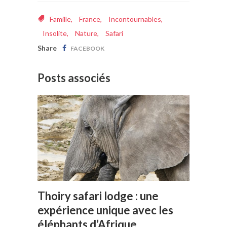
Famille
,
France
,
Incontournables
,
Insolite
,
Nature
,
Safari
Share
FACEBOOK
Posts associés
Thoiry safari lodge : une
expérience unique avec les
éléphants d’Afrique