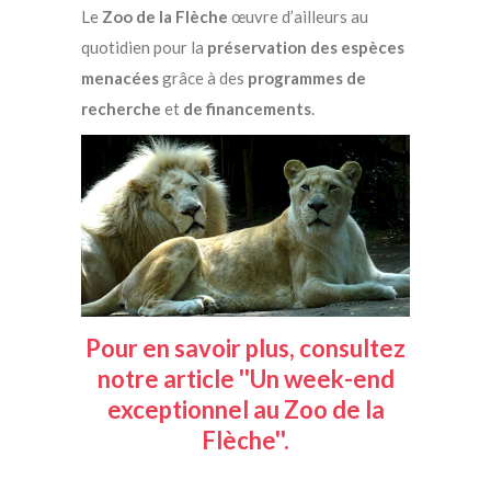
Le
Zoo de la Flèche
œuvre d’ailleurs au
quotidien pour la
préservation des espèces
menacées
grâce à des
programmes de
recherche
et
de financements
.
Pour en savoir plus, consultez
notre article ''Un week-end
exceptionnel au Zoo de la
Flèche''.