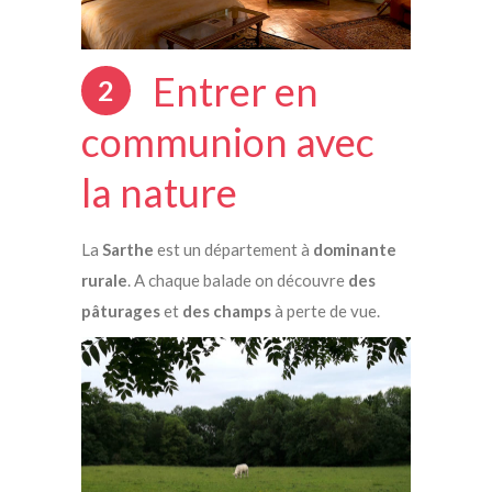
Entrer en
2
communion avec
la nature
La
Sarthe
est un département à
dominante
rurale
. A chaque balade on découvre
des
pâturages
et
des champs
à perte de vue.