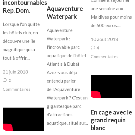
incontournables
Aquaventure
une semaine aux
Rep. Dom.
Waterpark
Maldives pour moins
Lorsque l'on quitte
de 600 euros....
Aquaventure
les hôtels club, on
Waterpark :
10 août 2018
découvre une île
l'incroyable parc
4
magnifique qui a
aquatique de l'hôtel
Commentaires
tout à offrir....
Atlantis à Dubaï
21 juin 2018
Avez-vous déjà
0
entendu parler
Commentaires
de l'Aquaventure
Waterpark ? C'est un
gigantesque parc
En cage avec le
d'attractions
grand requin
aquatique, situé sur...
blanc