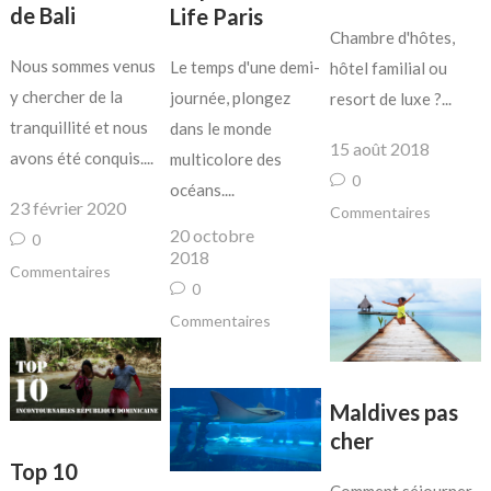
de Bali
Life Paris
Chambre d'hôtes,
Nous sommes venus
Le temps d'une demi-
hôtel familial ou
y chercher de la
journée, plongez
resort de luxe ?...
tranquillité et nous
dans le monde
15 août 2018
avons été conquis....
multicolore des
0
océans....
23 février 2020
Commentaires
20 octobre
0
2018
Commentaires
0
Commentaires
Maldives pas
cher
Top 10
Comment séjourner