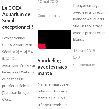
10 mai 2018
Plonger en cage
Le COEX
4
avec le grand requin
Aquarium de
Commentaires
blanc en Afrique du
Séoul :
Sud Un face à face
exceptionnel !
avec le grand requin
L'exceptionnel
blanc...
COEX Aquarium de
16 avril 2018
Séoul 코엑스 아쿠아
2
리움 Des
Snorkeling
Commentaires
aquariums, j'en ai vus
avec les raies
beaucoup. D'ailleurs
manta
ce n'est pas le
Nager en masque et
premier article que
tuba avec les raies
j'écris sur le sujet.
manta à Bali Il y a
C'est...
très peu d'endroits