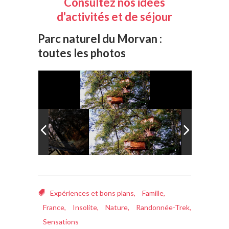
Consultez nos idées
d'activités et de séjour
Parc naturel du Morvan :
toutes les photos
Expériences et bons plans
,
Famille
,
France
,
Insolite
,
Nature
,
Randonnée-Trek
,
Sensations