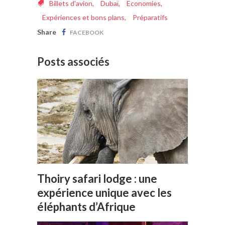
Billets d'avion
,
Dubaï
,
Economies
,
Expériences et bons plans
,
Préparatifs
Share
FACEBOOK
Posts associés
Thoiry safari lodge : une
expérience unique avec les
éléphants d’Afrique