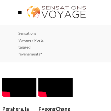
Sensations
Voyage
/
Posts
tagged
"évènements"
Perahera, la
PyeongChang