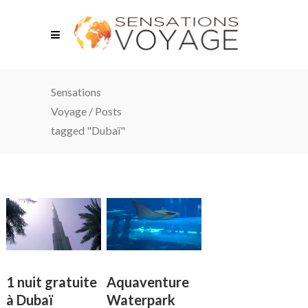
Sensations
Voyage
/
Posts
tagged "Dubaï"
1 nuit gratuite
Aquaventure
à Dubaï
Waterpark