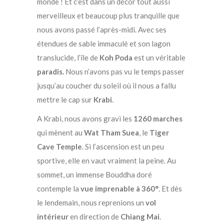
monde ! Et c’est dans un décor tout aussi
merveilleux et beaucoup plus tranquille que
nous avons passé l’après-midi. Avec ses
étendues de sable immaculé et son lagon
translucide, l’île de
Koh Poda
est un véritable
paradis.
Nous n’avons pas vu le temps passer
jusqu’au coucher du soleil où il nous a fallu
mettre le cap sur
Krabi
.
A Krabi, nous avons gravi les
1260 marches
qui mènent au
Wat Tham Suea
, le
Tiger
Cave Temple
. Si l’ascension est un peu
sportive, elle en vaut vraiment la peine. Au
sommet, un immense Bouddha doré
contemple la
vue imprenable à 360°
. Et dès
le lendemain, nous reprenions un
vol
intérieur
en direction de
Chiang Mai
.