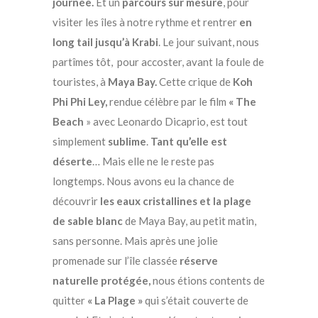
journée.
Et un
parcours sur mesure
, pour
visiter les îles à notre rythme et rentrer
en
long tail jusqu’à Krabi
. Le jour suivant, nous
partîmes tôt, pour accoster, avant la foule de
touristes, à
Maya Bay.
Cette crique de
Koh
Phi Phi Ley,
rendue célèbre par le film
« The
Beach
» avec Leonardo Dicaprio, est tout
simplement
sublime
.
Tant qu’elle est
déserte
… Mais elle ne le reste pas
longtemps. Nous avons eu la chance de
découvrir
les eaux cristallines et la plage
de sable blanc
de Maya Bay, au petit matin,
sans personne. Mais après une jolie
promenade sur l’île classée
réserve
naturelle protégée,
nous étions contents de
quitter
« La Plage »
qui s’était couverte de